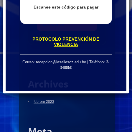
COMUNICADO
29/07/2026
Escanee este código para pagar
COMUNICADO
04/08/2026
PROTOCOLO PREVENCIÓN DE
VIOLENCIA
Correo: recepcion@lasallescz.edu.bo | Teléfono: 3-
348850
Archives
febrero 2023
Meta